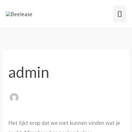
Ga
Hoo
naar
de
Zoek
inhoud
naar:
admin
Het lijkt erop dat we niet kunnen vinden wat je