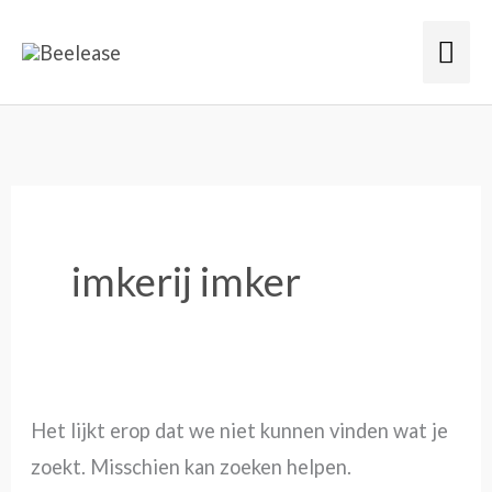
Ga
Hoo
naar
de
Zoek
inhoud
naar:
imkerij imker
Het lijkt erop dat we niet kunnen vinden wat je
zoekt. Misschien kan zoeken helpen.