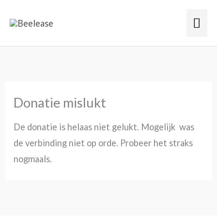
Ga
Hoo
naar
de
inhoud
Donatie mislukt
De donatie is helaas niet gelukt. Mogelijk was
de verbinding niet op orde. Probeer het straks
nogmaals.